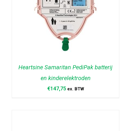
Heartsine Samaritan PediPak batterij
en kinderelektroden
€
147,75
ex. BTW
TOEVOEGEN AAN WINKELWAGEN
/
DETAILS