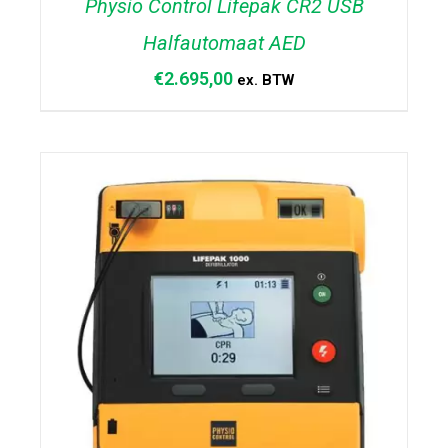
Physio Control Lifepak CR2 USB
Halfautomaat AED
€
2.695,00
ex. BTW
TOEVOEGEN AAN WINKELWAGEN
/
DETAILS