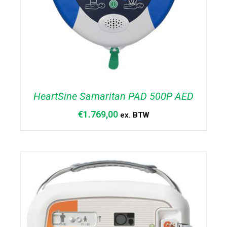
HeartSine Samaritan PAD 500P AED
€
1.769,00
ex. BTW
TOEVOEGEN AAN WINKELWAGEN
/
DETAILS