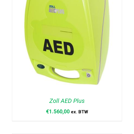
Zoll AED Plus
€
1.560,00
ex. BTW