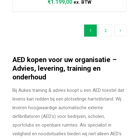
€
1.199,00
ex. BTW
1
2
TOEVOEGEN AAN WINKELWAGEN
/
DETAILS
AED kopen voor uw organisatie –
Advies, levering, training en
onderhoud
Bij Aukes training & advies koopt u een AED toestel dat
levens kan redden bij een plotselinge hartstilstand. Wij
leveren hoogwaardige automatische externe
defibrillatoren (AED’s) voor bedrijven, scholen,
sportclubs en openbare ruimtes. Als specialist in
veiligheid en noodsituaties bieden wij niet alleen AED’s