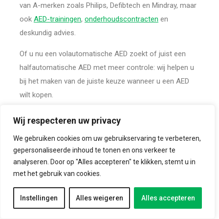
van A-merken zoals Philips, Defibtech en Mindray, maar
ook
AED-trainingen
,
onderhoudscontracten
en
deskundig advies.
Of u nu een volautomatische AED zoekt of juist een
halfautomatische AED met meer controle: wij helpen u
bij het maken van de juiste keuze wanneer u een AED
wilt kopen.
Wat is een AED?
Wij respecteren uw privacy
Een AED (Automatische Externe Defibrillator) is een
We gebruiken cookies om uw gebruikservaring te verbeteren,
gepersonaliseerde inhoud te tonen en ons verkeer te
draagbaar medisch apparaat dat wordt gebruikt om het
analyseren. Door op "Alles accepteren" te klikken, stemt u in
hartritme te herstellen bij een plotselinge hartstilstand.
met het gebruik van cookies.
De AED analyseert automatisch het hartritme en geeft,
indien nodig, een elektrische schok om het hart opnieuw
Instellingen
Alles weigeren
Alles accepteren
op gang te brengen.