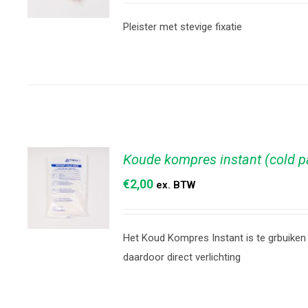
Pleister met stevige fixatie
TOEVOEGEN
AAN
WINKELWAGEN
/
DETAILS
Koude kompres instant (cold p
€
2,00
ex. BTW
Het Koud Kompres Instant is te grbuiken
TOEVOEGEN
daardoor direct verlichting
AAN
WINKELWAGEN
/
DETAILS