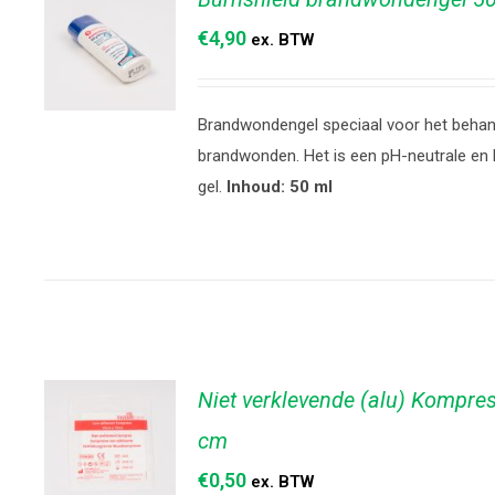
€
4,90
ex. BTW
Brandwondengel speciaal voor het behan
TOEVOEGEN
brandwonden. Het is een pH-neutrale en 
AAN
gel.
Inhoud: 50 ml
WINKELWAGEN
/
DETAILS
Niet verklevende (alu) Kompre
cm
€
0,50
ex. BTW