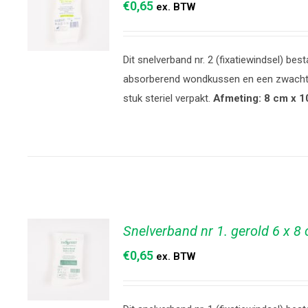
€
0,65
ex. BTW
Dit snelverband nr. 2 (fixatiewindsel) best
TOEVOEGEN
absorberend wondkussen en een zwachtel
AAN
stuk steriel verpakt.
Afmeting: 8 cm x 1
WINKELWAGEN
/
DETAILS
Snelverband nr 1. gerold 6 x 8
€
0,65
ex. BTW