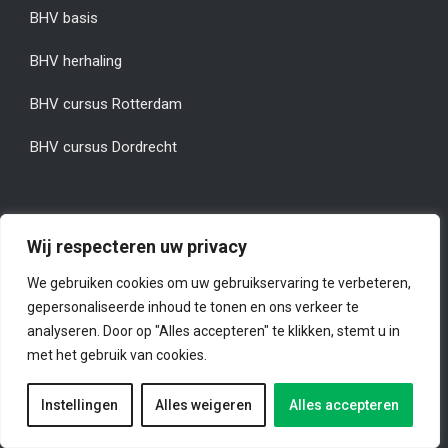
BHV basis
BHV herhaling
BHV cursus Rotterdam
BHV cursus Dordrecht
ONZE PRODUCTEN
Wij respecteren uw privacy
AED’s
We gebruiken cookies om uw gebruikservaring te verbeteren,
gepersonaliseerde inhoud te tonen en ons verkeer te
AED onderhoudscontracten
analyseren. Door op "Alles accepteren" te klikken, stemt u in
met het gebruik van cookies.
Verbandkoffers
Instellingen
Alles weigeren
Alles accepteren
Pleisterautomaten