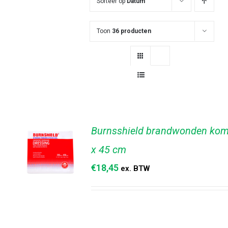
Sorteer op
Datum
Toon
36 producten
Burnsshield brandwonden kom
x 45 cm
€
18,45
ex. BTW
TOEVOEGEN
AAN
WINKELWAGEN