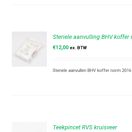
/
DETAILS
Steriele aanvulling BHV koffe
€
12,00
ex. BTW
Steriele aanvullen BHV koffer norm 2016
TOEVOEGEN
AAN
WINKELWAGEN
/
DETAILS
Teekpincet RVS kruisveer