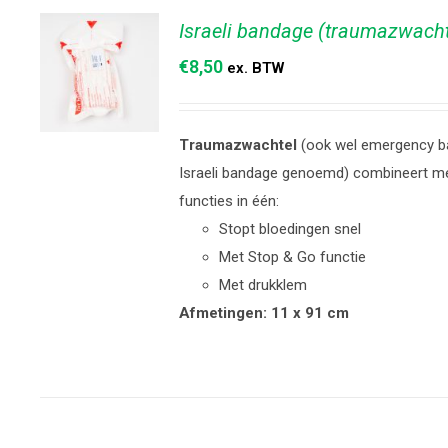
Israeli bandage (traumazwach
€
8,50
ex. BTW
Traumazwachtel
(ook wel emergency b
TOEVOEGEN
Israeli bandage genoemd) combineert m
AAN
functies in één:
WINKELWAGEN
/
DETAILS
Stopt bloedingen snel
Met Stop & Go functie
Met drukklem
Afmetingen: 11 x 91 cm