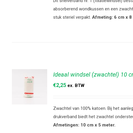
Dit snelverband nr. 1 (fixatiewindsel) best
TOEVOEGEN
absorberend wondkussen en een zwachtel
AAN
stuk steriel verpakt.
Afmeting: 6 cm x 8
WINKELWAGEN
/
DETAILS
Ideaal windsel (zwachtel) 10 
€
2,25
ex. BTW
Zwachtel van 100% katoen. Bij het aanle
TOEVOEGEN
drukverband biedt het zwachtel onderste
AAN
Afmetingen: 10 cm x 5 meter.
WINKELWAGEN
/
DETAILS