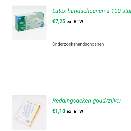
Latex handschoenen á 100 stu
€
7,25
ex. BTW
Onderzoekshandschoenen
TOEVOEGEN
AAN
WINKELWAGEN
/
DETAILS
Reddingsdeken goud/zilver
€
1,10
ex. BTW