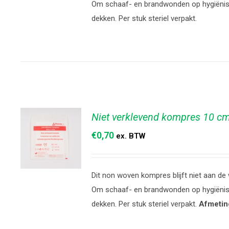
TOEVOEGEN
Om schaaf- en brandwonden op hygiënisc
AAN
dekken. Per stuk steriel verpakt.
WINKELWAGEN
/
DETAILS
Niet verklevend kompres 10 c
€
0,70
ex. BTW
Dit non woven kompres blijft niet aan de
TOEVOEGEN
Om schaaf- en brandwonden op hygiënisc
AAN
dekken. Per stuk steriel verpakt.
Afmetin
WINKELWAGEN
/
DETAILS