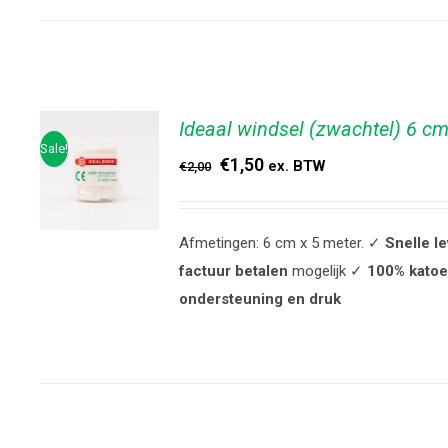
Ideaal windsel (zwachtel) 6 c
Sale!
€
1,50
ex. BTW
€
2,00
Afmetingen: 6 cm x 5 meter. ✓
Snelle l
TOEVOEGEN
factuur betalen
mogelijk ✓
100% kato
AAN
ondersteuning en druk
WINKELWAGEN
/
DETAILS