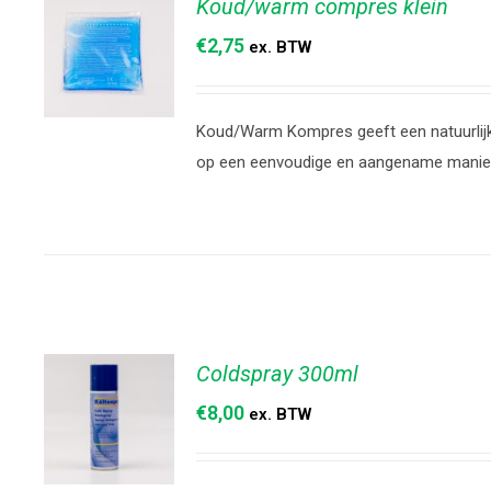
Koud/warm compres klein
€
2,75
ex. BTW
Koud/Warm Kompres geeft een natuurlijke
TOEVOEGEN
op een eenvoudige en aangename manie
AAN
WINKELWAGEN
/
DETAILS
Coldspray 300ml
€
8,00
ex. BTW