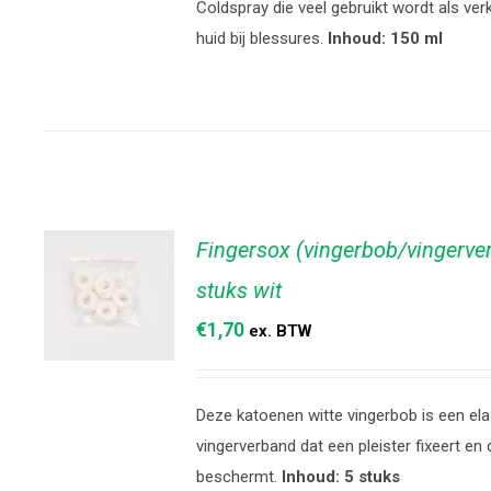
Coldspray die veel gebruikt wordt als ver
TOEVOEGEN
huid bij blessures.
Inhoud: 150 ml
AAN
WINKELWAGEN
/
DETAILS
Fingersox (vingerbob/vingerve
stuks wit
€
1,70
ex. BTW
TOEVOEGEN
Deze katoenen witte vingerbob is een ela
AAN
WINKELWAGEN
vingerverband dat een pleister fixeert en 
/
DETAILS
beschermt.
Inhoud: 5 stuks