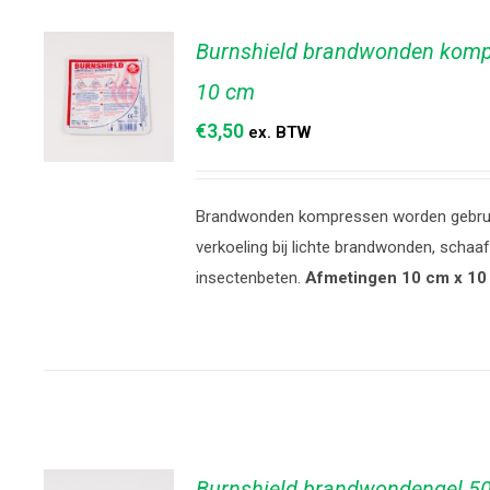
Burnshield brandwonden komp
10 cm
€
3,50
ex. BTW
TOEVOEGEN
Brandwonden kompressen worden gebrui
AAN
WINKELWAGEN
verkoeling bij lichte brandwonden, scha
/
DETAILS
insectenbeten.
Afmetingen 10 cm x 10
Burnshield brandwondengel 5