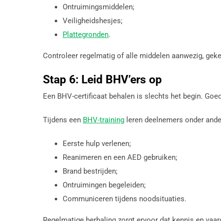
Ontruimingsmiddelen;
Veiligheidshesjes;
Plattegronden
.
Controleer regelmatig of alle middelen aanwezig, gekeu
Stap 6: Leid BHV’ers op
Een BHV-certificaat behalen is slechts het begin. Goe
Tijdens een
BHV-training
leren deelnemers onder ande
Eerste hulp verlenen;
Reanimeren en een AED gebruiken;
Brand bestrijden;
Ontruimingen begeleiden;
Communiceren tijdens noodsituaties.
Regelmatige herhaling zorgt ervoor dat kennis en vaard