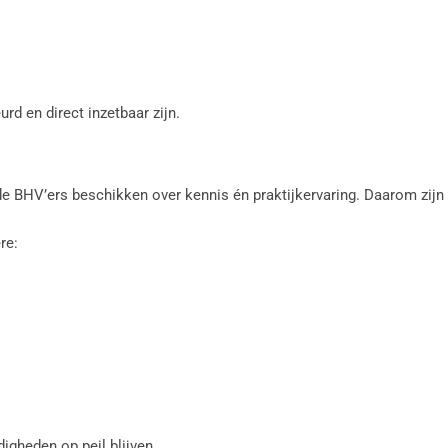
rd en direct inzetbaar zijn.
de BHV’ers beschikken over kennis én praktijkervaring. Daarom zijn
re:
igheden op peil blijven.