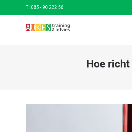
Ga
T:
085 - 90 222 56
naar
inhoud
Hoe richt
Bekijk
grotere
afbeelding