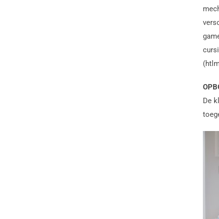
mech
vers
game
curs
(htlm
OPB
De kl
toeg