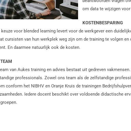
beantwoorden vragen over 
om data te wijzigen voor 
KOSTENBESPARING
 keuze voor blended learning levert voor de werkgever een duidelijk
dat cursisten van hun werkplek weg zijn om de training te volgen en 
ent. En daarmee natuurlijk ook de kosten.
 TEAM
team van Aukes training en advies bestaat uit gedreven vakmensen
standige professionals.
Zowel ons team als de zelfstandige professi
 om conform het NIBHV en Oranje Kruis de trainingen Bedrijfshulpver
zaamheden. Iedere docent beschikt over voldoende didactische ervar
 groepen.