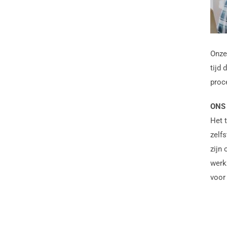
Onze
tijd 
proc
ONS
Het 
zelf
zijn
werk
voor