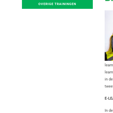
OVERIGE TRAININGEN
lear
learn
in de
twee
E-L
In d