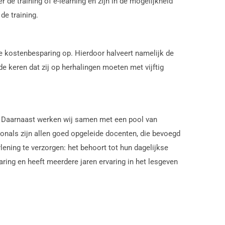
de training of e-learning en zijn in de mogelijkheid
de training.
e kostenbesparing op. Hierdoor halveert namelijk de
de keren dat zij op herhalingen moeten met vijftig
. Daarnaast werken wij samen met een pool van
onals zijn allen goed opgeleide docenten, die bevoegd
lening te verzorgen: het behoort tot hun dagelijkse
ing en heeft meerdere jaren ervaring in het lesgeven