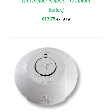
Hittemelder inclusief 9V lithium
batterij
€
17,75
ex. BTW
TOEVOEGEN AAN WINKELWAGEN
/
DETAILS