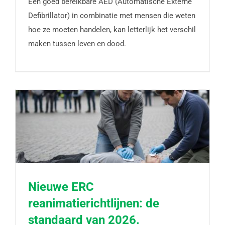
Een goed bereikbare AED (Automatische Externe
Defibrillator) in combinatie met mensen die weten
hoe ze moeten handelen, kan letterlijk het verschil
maken tussen leven en dood.
Nieuwe ERC
reanimatierichtlijnen: de
Nieuwe ERC reanimatierichtlijnen: de standaard
standaard van 2026.
van 2026.