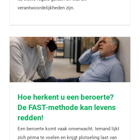
verantwoordelijkheden zijn.
Hoe herkent u een beroerte?
De FAST-methode kan levens
Hoe herkent u een beroerte? De FAST-methode
redden!
kan levens redden!
Een beroerte komt vaak onverwacht. Iemand lijkt
zich prima te voelen en krijgt plotseling last van