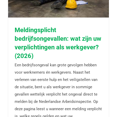
Meldingsplicht
bedrijfsongevallen: wat zijn uw
Meldingsplicht bedrijfsongevallen: wat zijn uw
verplichtingen als werkgever?
verplichtingen als werkgever? (2026)
(2026)
Een bedrijfsongeval kan grote gevolgen hebben
voor werknemers én werkgevers. Naast het
verlenen van eerste hulp en het veiligstellen van
de situatie, bent u als werkgever in sommige
gevallen wettelijk verplicht het ongeval direct te
melden bij de Nederlandse Arbeidsinspectie. Op
deze pagina leest u wanneer een melding verplicht
is, welke regels gelden en wat uw