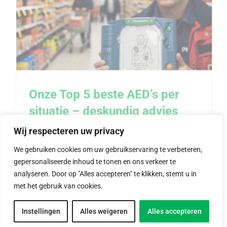
Onze Top 5 beste AED’s per
situatie – deskundig advies
Onze Top 5 beste AED’s per situatie – deskundig
van Aukes
advies van Aukes
Wij respecteren uw privacy
Om snel antwoord te krijgen op de vraag 'Wat is
We gebruiken cookies om uw gebruikservaring te verbeteren,
de beste AED?', zoeken veel mensen naar een
gepersonaliseerde inhoud te tonen en ons verkeer te
overzichtelijke Top 5 beste AED’s. Bij Aukes
analyseren. Door op "Alles accepteren" te klikken, stemt u in
met het gebruik van cookies.
kijken we daar nét iets anders naar. Er bestaat
namelijk geen absolute winnaar die in elke
Instellingen
Alles weigeren
Alles accepteren
situatie de beste keuze is. Wat wél bestaat, is de