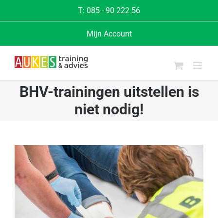
Ga
T:
085 - 90 222 56
naar
Mijn Account
inhoud
BHV-trainingen uitstellen is
niet nodig!
Bekijk
grotere
afbeelding