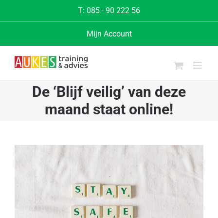
Ga
T:
085 - 90 222 56
naar
Mijn Account
inhoud
De ‘Blijf veilig’ van deze
maand staat online!
Bekijk
grotere
afbeelding