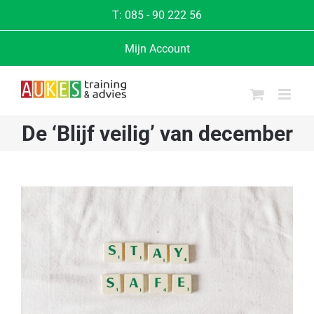
Ga
T:
085 - 90 222 56
naar
Mijn Account
inhoud
De ‘Blijf veilig’ van december
Bekijk
grotere
afbeelding