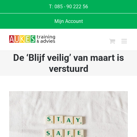
Ga
T:
085 - 90 222 56
naar
Mijn Account
inhoud
De ‘Blijf veilig’ van maart is
verstuurd
Bekijk
grotere
afbeelding