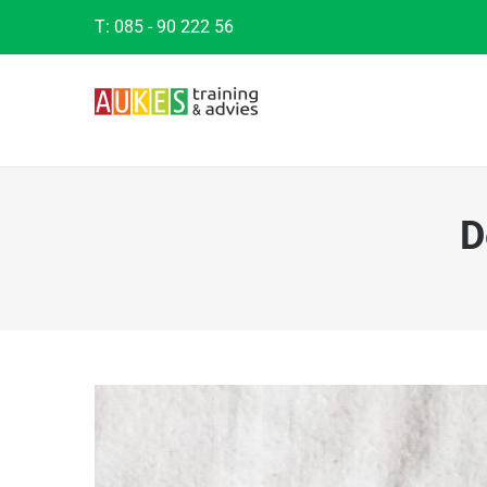
Ga
T:
085 - 90 222 56
naar
inhoud
D
Bekijk
grotere
afbeelding