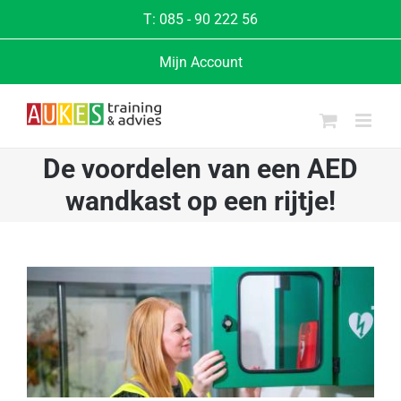
Ga
T:
085 - 90 222 56
naar
Mijn Account
inhoud
De voordelen van een AED
wandkast op een rijtje!
Bekijk
grotere
afbeelding