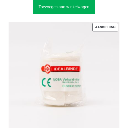
Toevoegen aan winkelwagen
PRODU
AANBIEDING
IN
DE
UITVER