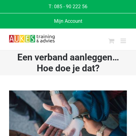
Ga
T:
085 - 90 222 56
naar
Mijn Account
inhoud
Een verband aanleggen…
Hoe doe je dat?
Bekijk
grotere
afbeelding