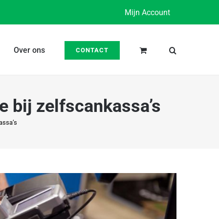
Mijn Account
Over ons
CONTACT
 bij zelfscankassa’s
assa’s