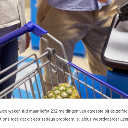
wee weken tijd maar liefst 232 meldingen van agressie bij de zelfsc
t ons idee dat dit een serieus probleem is,’ aldus woordvoerder Le