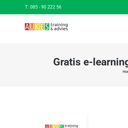
Ga
T:
085 - 90 222 56
naar
inhoud
Gratis e-learnin
Ho
Bekijk
grotere
afbeelding