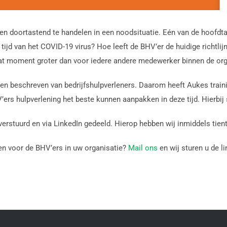
n doortastend te handelen in een noodsituatie. Eén van de hoofdtak
 tijd van het COVID-19 virus? Hoe leeft de BHV’er de huidige richtl
at moment groter dan voor iedere andere medewerker binnen de org
en beschreven van bedrijfshulpverleners. Daarom heeft Aukes traini
V’ers hulpverlening het beste kunnen aanpakken in deze tijd. Hierbij
erstuurd en via LinkedIn gedeeld. Hierop hebben wij inmiddels tien
en voor de BHV’ers in uw organisatie?
Mail ons
en wij sturen u de l