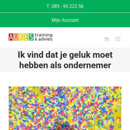
Ga
T:
085 - 90 222 56
naar
Mijn Account
inhoud
Ik vind dat je geluk moet
hebben als ondernemer
Bekijk
grotere
afbeelding