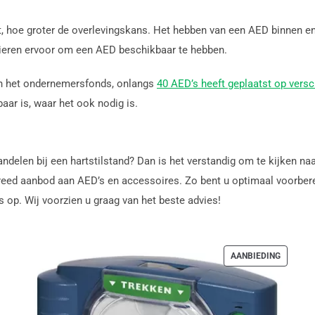
et, hoe groter de overlevingskans. Het hebben van een AED binnen 
ulieren ervoor om een AED beschikbaar te hebben.
 van het ondernemersfonds, onlangs
40 AED’s heeft geplaatst op versc
aar is, waar het ook nodig is.
ndelen bij een hartstilstand? Dan is het verstandig om te kijken n
reed aanbod aan AED’s en accessoires. Zo bent u optimaal voorberei
 op. Wij voorzien u graag van het beste advies!
PRODUC
AANBIEDING
IN
DE
UITVER