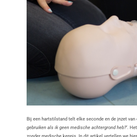
Bij een hartstilstand telt elke seconde en de
i
nzet van 
gebruiken als ik geen medische achtergrond heb?
‘. He
zonder medische kennis. In dit artikel vertellen we hie