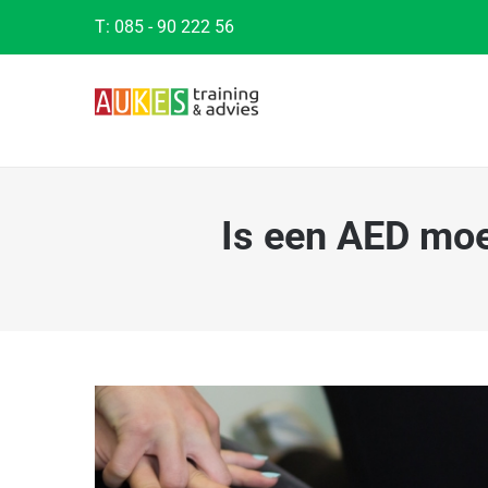
Ga
T:
085 - 90 222 56
naar
inhoud
Is een AED moe
Bekijk
grotere
afbeelding