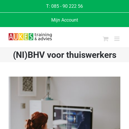
Ga
T:
085 - 90 222 56
naar
Mijn Account
inhoud
(NI)BHV voor thuiswerkers
Bekijk
grotere
afbeelding