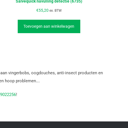
Salvequick navulling detectie (6735)
€
55,20
ex. BTW
Toevoegen aan winkelwagen
j aan vingerbobs, oogdouches, anti-insect producten en
 een hoop problemen….
9022256
!