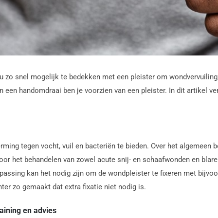
zo snel mogelijk te bedekken met een pleister om wondvervuiling, i
In een handomdraai ben je voorzien van een pleister. In dit artikel v
ng tegen vocht, vuil en bacteriën te bieden. Over het algemeen be
voor het behandelen van zowel acute snij- en schaafwonden en blare
assing kan het nodig zijn om de wondpleister te fixeren met bijvoor
er zo gemaakt dat extra fixatie niet nodig is.
aining en advies