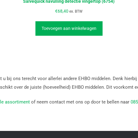
Salvequick navulling detectie vingertop (6754)
€
68,40
ex. BTW
Toevoegen aan winkelwagen
t u bij ons terecht voor allerlei andere EHBO middelen. Denk hierbi
eschikt over de juiste (hoeveelheid) EHBO middelen. Dit voorkomt
le assortiment
of neem contact met ons op door te bellen naar
085