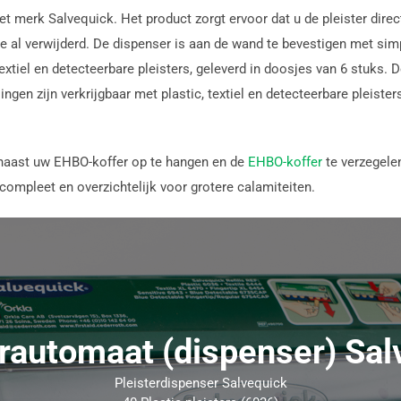
het merk Salvequick. Het product zorgt ervoor dat u de pleister dir
 al verwijderd. De dispenser is aan de wand te bevestigen met simp
 textiel en detecteerbare pleisters, geleverd in doosjes van 6 stuks
ngen zijn verkrijgbaar met plastic, textiel en detecteerbare pleister
d naast uw EHBO-koffer op te hangen en de
EHBO-koffer
te verzegelen
compleet en overzichtelijk voor grotere calamiteiten.
erautomaat (dispenser) Sal
Pleisterdispenser Salvequick