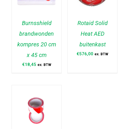
Burnsshield
Rotaid Solid
brandwonden
Heat AED
TOEVOEGEN AAN
TOEVOEGEN AAN
WINKELWAGEN
/
WINKELWAGEN
/
kompres 20 cm
buitenkast
DETAILS
DETAILS
€
576,00
x 45 cm
ex. BTW
€
18,45
ex. BTW