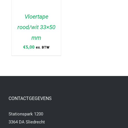
Vloertape
rood/wit 33×50
TOEVOEGEN AAN
WINKELWAGEN
/
mm
DETAILS
€
5,00
ex. BTW
CONTACTGEGEVENS
Stationspark 1200
3364 DA Sliedrecht