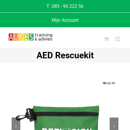
T:
085 - 90 222 56
Mijn Account
AED Rescuekit

