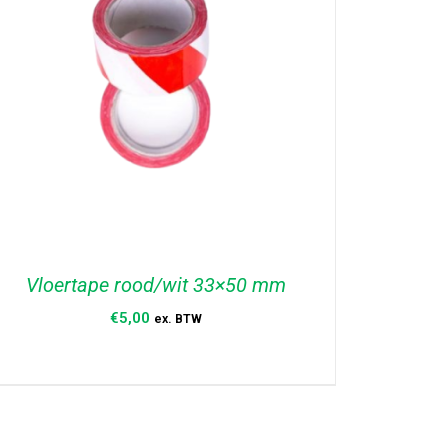
Vloertape rood/wit 33×50 mm
€
5,00
ex. BTW
TOEVOEGEN AAN WINKELWAGEN
/
DETAILS