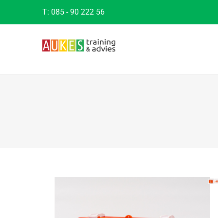
T:
085 - 90 222 56