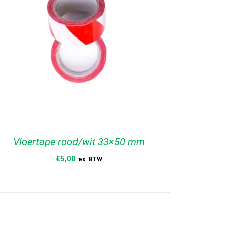
Vloertape rood/wit 33×50 mm
€
5,00
ex. BTW
TOEVOEGEN AAN WINKELWAGEN
/
DETAILS