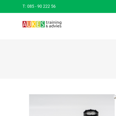
T:
085 - 90 222 56