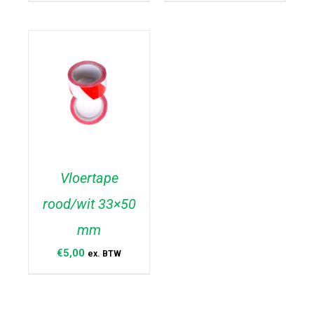
Vloertape
rood/wit 33×50
TOEVOEGEN AAN
WINKELWAGEN
/
mm
DETAILS
€
5,00
ex. BTW