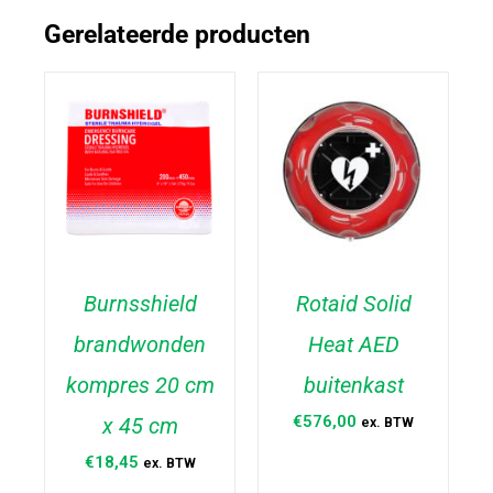
Gerelateerde producten
Burnsshield
Rotaid Solid
brandwonden
Heat AED
TOEVOEGEN AAN
TOEVOEGEN AAN
WINKELWAGEN
/
WINKELWAGEN
/
kompres 20 cm
buitenkast
DETAILS
DETAILS
€
576,00
x 45 cm
ex. BTW
€
18,45
ex. BTW