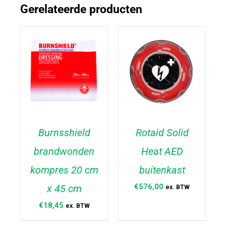
Gerelateerde producten
Burnsshield
Rotaid Solid
brandwonden
Heat AED
TOEVOEGEN AAN
TOEVOEGEN AAN
WINKELWAGEN
/
WINKELWAGEN
/
kompres 20 cm
buitenkast
DETAILS
DETAILS
€
576,00
x 45 cm
ex. BTW
€
18,45
ex. BTW