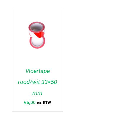
Vloertape
rood/wit 33×50
TOEVOEGEN AAN
WINKELWAGEN
/
mm
DETAILS
€
5,00
ex. BTW