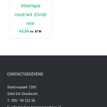
Vloertape
rood/wit 33×50
TOEVOEGEN AAN
WINKELWAGEN
/
mm
DETAILS
€
5,00
ex. BTW
CONTACTGEGEVENS
Stationspark 1200
3364 DA Sliedrecht
T:
085 - 90 222 56