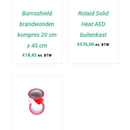
Burnsshield
Rotaid Solid
brandwonden
Heat AED
TOEVOEGEN AAN
TOEVOEGEN AAN
WINKELWAGEN
/
WINKELWAGEN
/
kompres 20 cm
buitenkast
DETAILS
DETAILS
€
576,00
x 45 cm
ex. BTW
€
18,45
ex. BTW