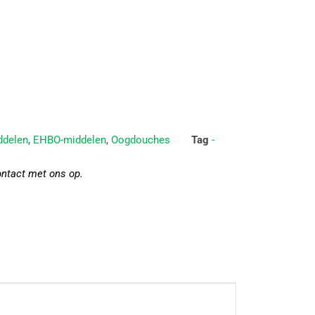
ddelen
,
EHBO-middelen
,
Oogdouches
Tag
-
ontact met ons op.