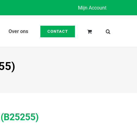
Mijn Account
Over ons
CONTACT
55)
 (B25255)