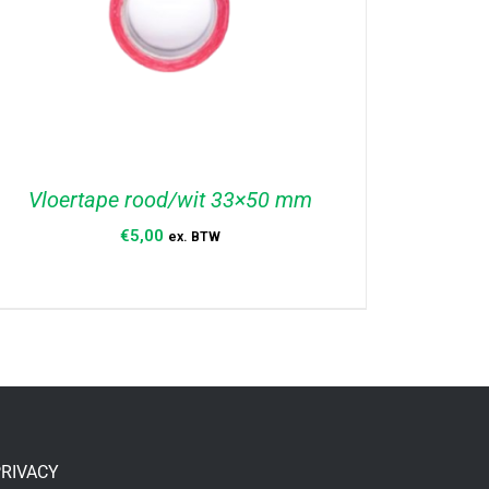
Vloertape rood/wit 33×50 mm
€
5,00
ex. BTW
TOEVOEGEN AAN WINKELWAGEN
/
DETAILS
RIVACY