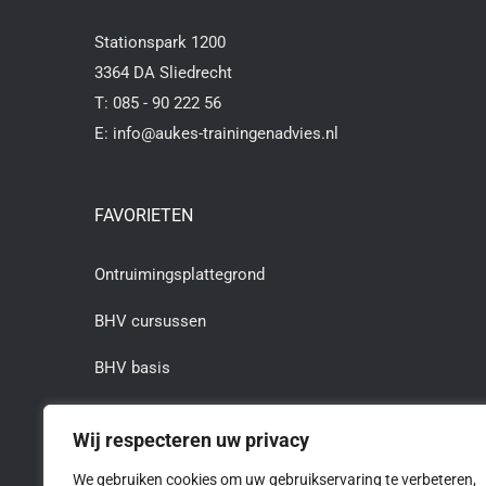
Stationspark 1200
3364 DA Sliedrecht
T:
085 - 90 222 56
E:
info@aukes-trainingenadvies.nl
FAVORIETEN
Ontruimingsplattegrond
BHV cursussen
BHV basis
BHV herhaling
Wij respecteren uw privacy
BHV cursus Rotterdam
We gebruiken cookies om uw gebruikservaring te verbeteren,