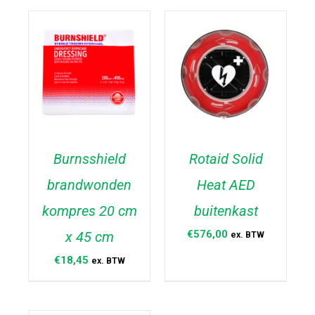
Burnsshield
Rotaid Solid
brandwonden
Heat AED
TOEVOEGEN AAN
TOEVOEGEN AAN
WINKELWAGEN
/
WINKELWAGEN
/
kompres 20 cm
buitenkast
DETAILS
DETAILS
€
576,00
x 45 cm
ex. BTW
€
18,45
ex. BTW