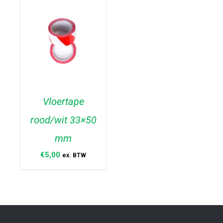
Vloertape
rood/wit 33×50
TOEVOEGEN AAN
WINKELWAGEN
/
mm
DETAILS
€
5,00
ex. BTW