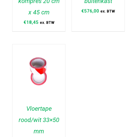
kompres 20 cm
buitenkast
€
576,00
x 45 cm
ex. BTW
€
18,45
ex. BTW
Vloertape
rood/wit 33×50
TOEVOEGEN AAN
WINKELWAGEN
/
mm
DETAILS