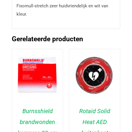
Fixomull-stretch zeer huidvriendelijk en wit van
kleur.
Gerelateerde producten
Burnsshield
Rotaid Solid
brandwonden
Heat AED
TOEVOEGEN AAN
TOEVOEGEN AAN
WINKELWAGEN
/
WINKELWAGEN
/
DETAILS
DETAILS