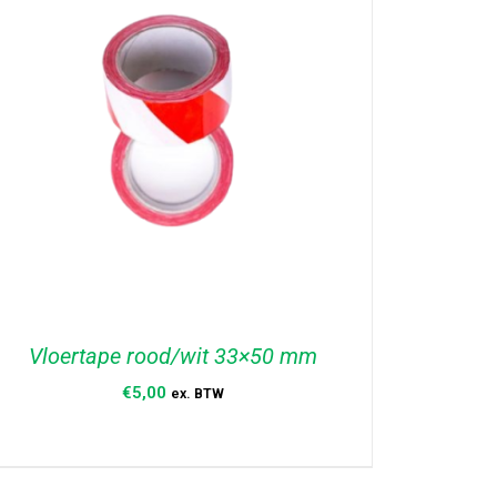
Vloertape rood/wit 33×50 mm
€
5,00
ex. BTW