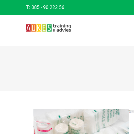
T:
085 - 90 222 56