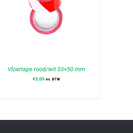
Vloertape rood/wit 33×50 mm
€
5,00
ex. BTW
TOEVOEGEN AAN WINKELWAGEN
/
DETAILS