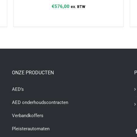
€
576,00
ex. BTW
TOEVOEGEN AAN WINKELWAGEN
/
DETAILS
ONZE PRODUCTEN
P
AED’s
AED onderhoudscontracten
Verbandkoffers
Pleisterautomaten