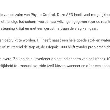
e van de zalm van Physio Control. Deze AED heeft veel mogelijkhed
p het handige lcd-scherm worden aanwijzingen gegeven voor de reani
rsteuning krijgt en met een gerust hart aan de slag kan gaan.
 gebruikt te worden. Hij heeft naast een hele goede stof- en wate
 of stuiterend de trap af; de Lifepak 1000 blijft zonder problemen d
everd. Zo kan de hulpverlener op het lcd-scherm van de Lifepak 1000
lijkheid tot manual override (zelf kiezen wanneer en of er een sc