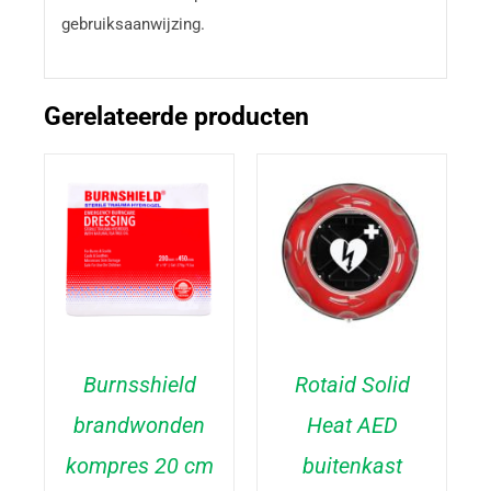
gebruiksaanwijzing.
Gerelateerde producten
Burnsshield
Rotaid Solid
brandwonden
Heat AED
TOEVOEGEN AAN
TOEVOEGEN AAN
WINKELWAGEN
/
WINKELWAGEN
/
kompres 20 cm
buitenkast
DETAILS
DETAILS