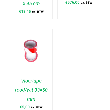
€
576,00
x 45 cm
ex. BTW
€
18,45
ex. BTW
Vloertape
rood/wit 33×50
TOEVOEGEN AAN
WINKELWAGEN
/
mm
DETAILS
€
5,00
ex. BTW