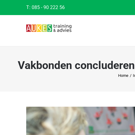
Ga
T:
085 - 90 222 56
naar
inhoud
Vakbonden concluderen:
Home
/
I
Bekijk
grotere
afbeelding