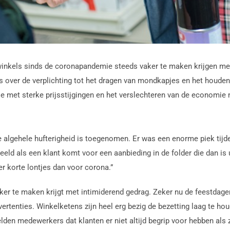
inkels sinds de coronapandemie steeds vaker te maken krijgen m
es over de verplichting tot het dragen van mondkapjes en het houde
e met sterke prijsstijgingen en het verslechteren van de economie m
 algehele hufterigheid is toegenomen. Er was een enorme piek tijde
eld als een klant komt voor een aanbieding in de folder die dan is 
r korte lontjes dan voor corona.”
r te maken krijgt met intimiderend gedrag. Zeker nu de feestdagen
ertenties. Winkelketens zijn heel erg bezig de bezetting laag te ho
en medewerkers dat klanten er niet altijd begrip voor hebben als z