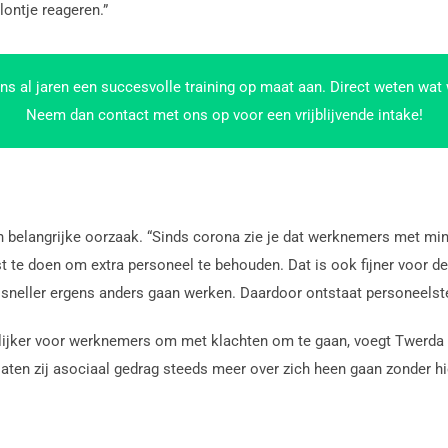
ontje reageren.”
tens al jaren een succesvolle training op maat aan. Direct weten wat
Neem dan contact met ons op voor een vrijblijvende intake!
n belangrijke oorzaak. “Sinds corona zie je dat werknemers met min
e doen om extra personeel te behouden. Dat is ook fijner voor de k
s sneller ergens anders gaan werken. Daardoor ontstaat personeelst
lijker voor werknemers om met klachten om te gaan, voegt Twerda
en zij asociaal gedrag steeds meer over zich heen gaan zonder hie