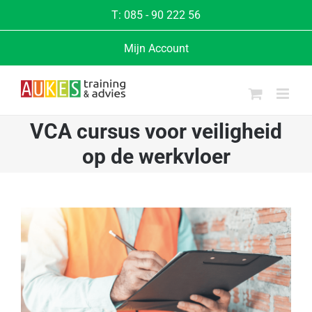
Ga
T:
085 - 90 222 56
naar
Mijn Account
inhoud
VCA cursus voor veiligheid
op de werkvloer
Bekijk
grotere
afbeelding