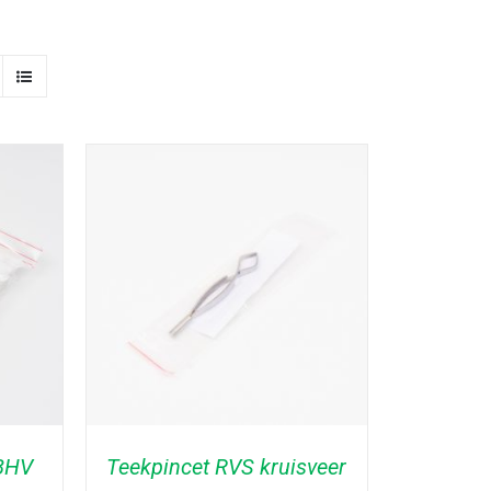
 BHV
Teekpincet RVS kruisveer