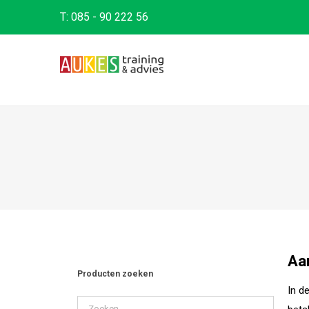
T:
085 - 90 222 56
Aa
Producten zoeken
In d