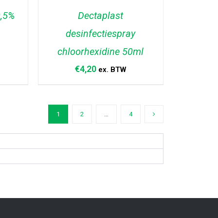
0,5%
Dectaplast
desinfectiespray
chloorhexidine 50ml
AGEN
TOEVOEGEN AAN WINKELWAGEN
/
DETAILS
€
4,20
ex. BTW
1
2
…
4