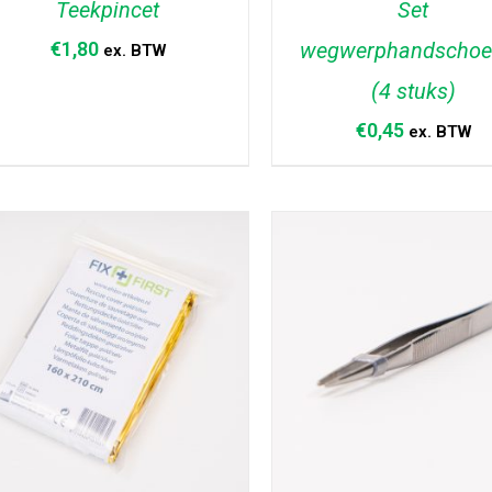
Teekpincet
Set
€
1,80
wegwerphandschoe
ex. BTW
(4 stuks)
TOEVOEGEN AAN WINKELWAGEN
TOEVOEGEN AAN WINKELW
/
DETAILS
/
DETAILS
€
0,45
ex. BTW