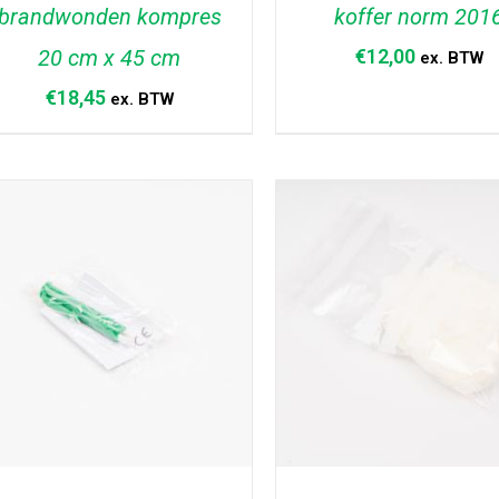
brandwonden kompres
koffer norm 201
20 cm x 45 cm
€
12,00
ex. BTW
TOEVOEGEN AAN WINKELWAGEN
TOEVOEGEN AAN WINKELW
/
DETAILS
/
DETAILS
€
18,45
ex. BTW