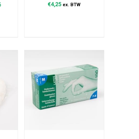
6
€
4,25
ex. BTW
AGEN
TOEVOEGEN AAN WINKELWAGEN
/
DETAILS