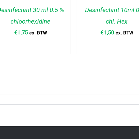
esinfectant 30 ml 0.5 %
Desinfectant 10ml 
chloorhexidine
chl. Hex
€
1,75
€
1,50
ex. BTW
ex. BTW
TOEVOEGEN AAN WINKELWAGEN
TOEVOEGEN AAN WINKELW
/
DETAILS
/
DETAILS