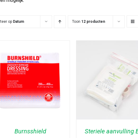
len mogelijk.
rteer op
Datum
Toon
12 producten
Burnsshield
Steriele aanvulling