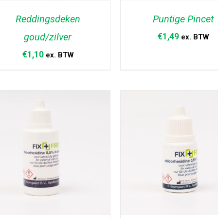
Reddingsdeken
Puntige Pincet
goud/zilver
€
1,49
ex. BTW
€
1,10
ex. BTW
TOEVOEGEN AAN WINKELWAGEN
TOEVOEGEN AAN WINKELW
/
DETAILS
/
DETAILS