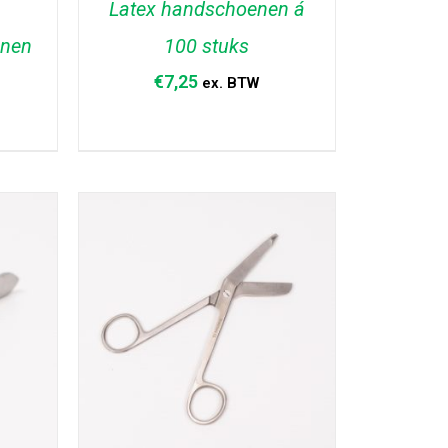
Latex handschoenen á
nen
100 stuks
€
7,25
ex. BTW
AGEN
TOEVOEGEN AAN WINKELWAGEN
/
DETAILS