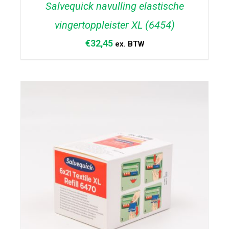
Salvequick navulling elastische
vingertoppleister XL (6454)
€
32,45
ex. BTW
TOEVOEGEN AAN WINKELWAGEN
/
DETAILS