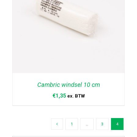
Cambric windsel 10 cm
€
1,35
ex. BTW
1
…
3
4
TOEVOEGEN AAN WINKELWAGEN
/
DETAILS