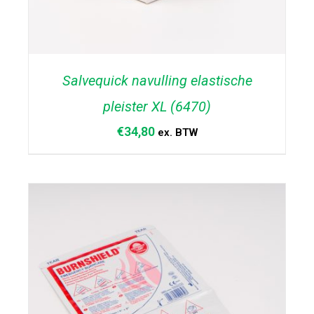
Salvequick navulling elastische
pleister XL (6470)
€
34,80
ex. BTW
TOEVOEGEN AAN WINKELWAGEN
/
DETAILS