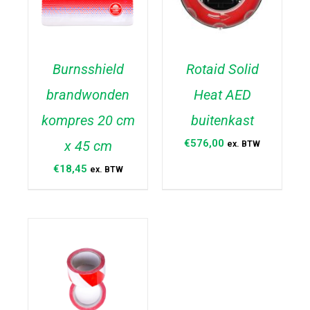
Burnsshield
Rotaid Solid
brandwonden
Heat AED
TOEVOEGEN AAN
TOEVOEGEN AAN
WINKELWAGEN
/
WINKELWAGEN
/
kompres 20 cm
buitenkast
DETAILS
DETAILS
€
576,00
x 45 cm
ex. BTW
€
18,45
ex. BTW