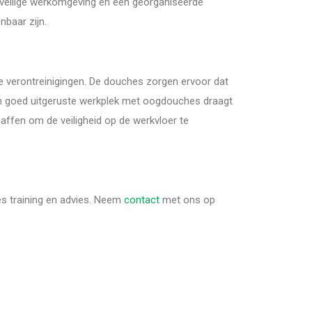
en veilige werkomgeving en een georganiseerde
baar zijn.
re verontreinigingen. De douches zorgen ervoor dat
Een goed uitgeruste werkplek met oogdouches draagt
ffen om de veiligheid op de werkvloer te
es training en advies. Neem
contact
met ons op