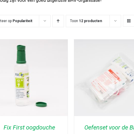
nodig zijn voor een goed uitgeruste BHV-organisatie!
rteer op
Populariteit
Toon
12 producten
Fix First oogdouche
Oefenset voor de 