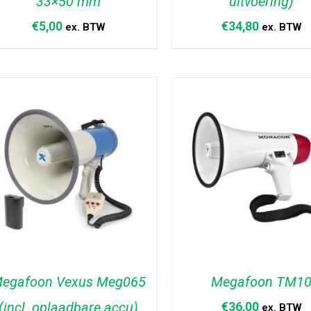
33×50 mm
uitvoering)
€
5,00
€
34,80
ex. BTW
ex. BTW
TOEVOEGEN AAN WINKELWAGEN
TOEVOEGEN AAN WINKELW
/
DETAILS
/
DETAILS
egafoon Vexus Meg065
Megafoon TM1
(incl. oplaadbare accu)
€
36,00
ex. BTW