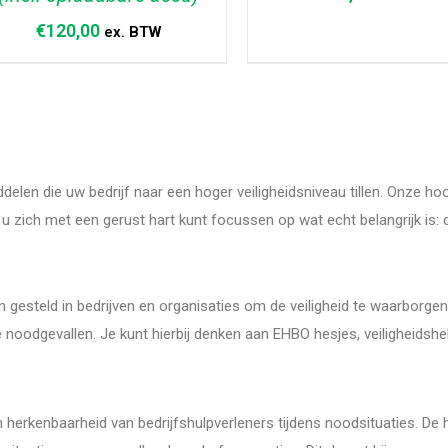
€
120,00
ex. BTW
TOEVOEGEN AAN WINKELWAGEN
TOEVOEGEN AAN WINKELW
/
DETAILS
/
DETAILS
ddelen die uw bedrijf naar een hoger veiligheidsniveau tillen. Onze
 zich met een gerust hart kunt focussen op wat echt belangrijk is: d
gesteld in bedrijven en organisaties om de veiligheid te waarborgen 
 noodgevallen. Je kunt hierbij denken aan EHBO hesjes, veiligheids
n herkenbaarheid van bedrijfshulpverleners tijdens noodsituaties. D