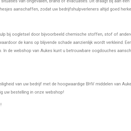
 situaties van ongevallen, brand of evacuaties. Dit draagt bij aan e
sjes aanschaffen, zodat uw bedrijfshulpverleners altijd goed herken
hulp bij oogletsel door bijvoorbeeld chemische stoffen, stof of ande
waardoor de kans op blijvende schade aanzienlijk wordt verkleind. 
lp. In de webshop van Aukes kunt u betrouwbare oogdouches aanscha
veiligheid van uw bedrijf met de hoogwaardige BHV middelen van Auk
dig uw bestelling in onze webshop!
!