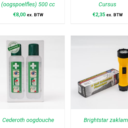
(oogspoelfles) 500 cc
Cursus
€
8,00
€
2,35
ex. BTW
ex. BTW
TOEVOEGEN AAN WINKELWAGEN
TOEVOEGEN AAN WINKELW
/
DETAILS
/
DETAILS
Cederoth oogdouche
Brightstar zakla