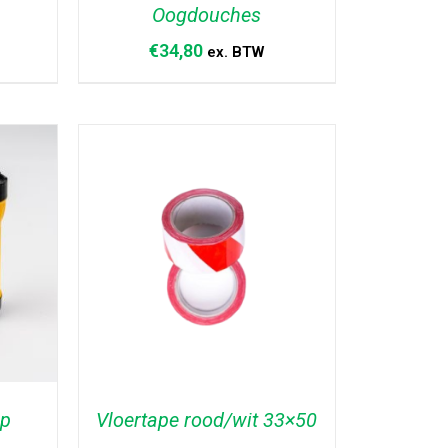
Oogdouches
€
34,80
ex. BTW
AGEN
TOEVOEGEN AAN WINKELWAGEN
/
DETAILS
mp
Vloertape rood/wit 33×50