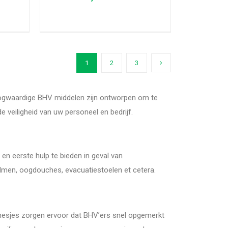
AGEN
TOEVOEGEN AAN WINKELWAGEN
/
DETAILS
1
2
3
 hoogwaardige BHV middelen zijn ontworpen om te
e veiligheid van uw personeel en bedrijf.
en eerste hulp te bieden in geval van
helmen, oogdouches, evacuatiestoelen et cetera.
e hesjes zorgen ervoor dat BHV’ers snel opgemerkt