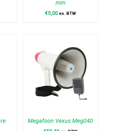
mm
€
5,00
ex. BTW
AGEN
TOEVOEGEN AAN WINKELWAGEN
/
DETAILS
are
Megafoon Vexus Meg040