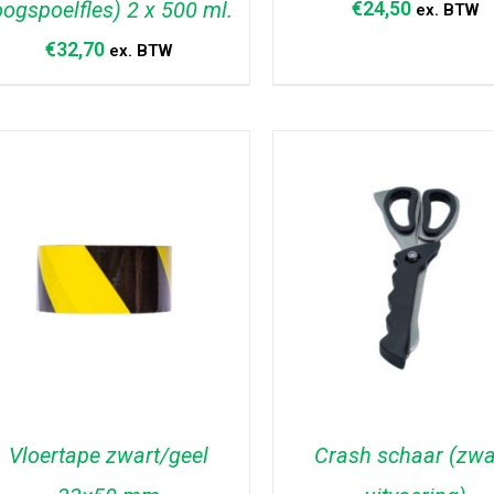
oogspoelfles) 2 x 500 ml.
€
24,50
ex. BTW
€
32,70
ex. BTW
TOEVOEGEN AAN WINKELWAGEN
TOEVOEGEN AAN WINKELW
/
DETAILS
/
DETAILS
Vloertape zwart/geel
Crash schaar (zw