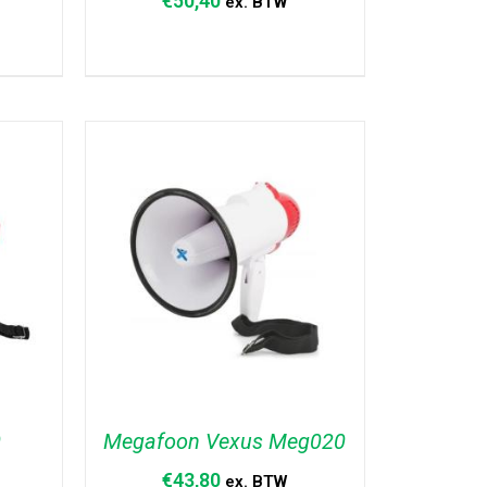
€
50,40
ex. BTW
AGEN
TOEVOEGEN AAN WINKELWAGEN
/
DETAILS
0
Megafoon Vexus Meg020
€
43,80
ex. BTW