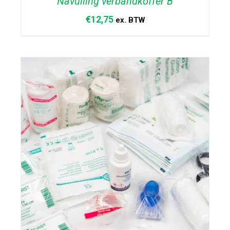
Navulling verbandkoffer B
€
12,75
ex. BTW
TOEVOEGEN AAN WINKELWAGEN
/
DETAILS