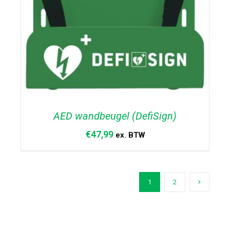
AED wandbeugel (DefiSign)
€
47,99
ex. BTW
1
2
TOEVOEGEN AAN WINKELWAGEN
/
DETAILS