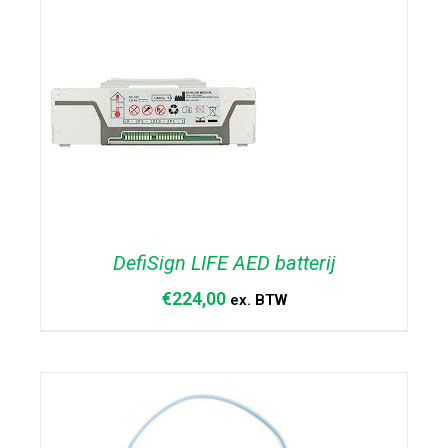
TOEVOEGEN AAN WINKELWAGEN
/
DETAILS
DefiSign LIFE AED batterij
€
224,00
ex. BTW
TOEVOEGEN AAN
WINKELWAGEN
/
DETAILS