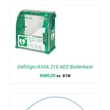
TOEVOEGEN AAN WINKELWAGEN
/
DETAILS
DefiSign/AIVIA 210 AED Buitenkast
€
680,00
ex. BTW
TOEVOEGEN AAN
WINKELWAGEN
/
DETAILS