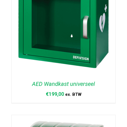
AED Wandkast universeel
€
199,00
ex. BTW
TOEVOEGEN AAN WINKELWAGEN
/
DETAILS