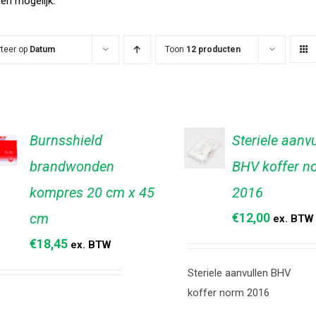
len mogelijk.
rteer op
Datum
Toon
12 producten
Burnsshield
Steriele aanvu
brandwonden
BHV koffer n
TOEVOEGEN
EVOEGEN
AAN
AN
kompres 20 cm x 45
2016
WINKELWAGEN
NKELWAGEN
/
/
cm
€
12,00
ex. BTW
DETAILS
TAILS
€
18,45
ex. BTW
Steriele aanvullen BHV
koffer norm 2016