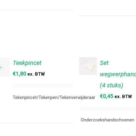
Teekpincet
Set
€
1,80
wegwerphan
TOEVOEGEN
ex. BTW
EVOEGEN
AAN
AN
(4 stuks)
WINKELWAGEN
NKELWAGEN
/
/
€
0,45
ex. BTW
DETAILS
Tekenpincet/Tekenpen/Tekenverwijderaar
TAILS
Onderzoekshandschoenen