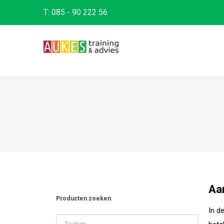
T:
085 - 90 222 56
Aa
Producten zoeken
In d