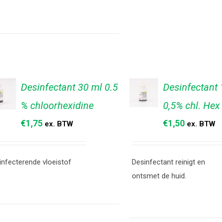
Desinfectant 30 ml 0.5
Desinfectant
% chloorhexidine
0,5% chl. Hex
TOEVOEGEN
EVOEGEN
AAN
AN
€
1,75
€
1,50
ex. BTW
ex. BTW
WINKELWAGEN
NKELWAGEN
/
/
DETAILS
TAILS
infecterende vloeistof
Desinfectant reinigt en
ontsmet de huid.