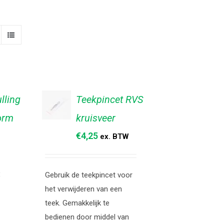
lling
Teekpincet RVS
orm
kruisveer
TOEVOEGEN
AAN
€
4,25
ex. BTW
WINKELWAGEN
/
DETAILS
Gebruik de teekpincet voor
het verwijderen van een
teek. Gemakkelijk te
bedienen door middel van