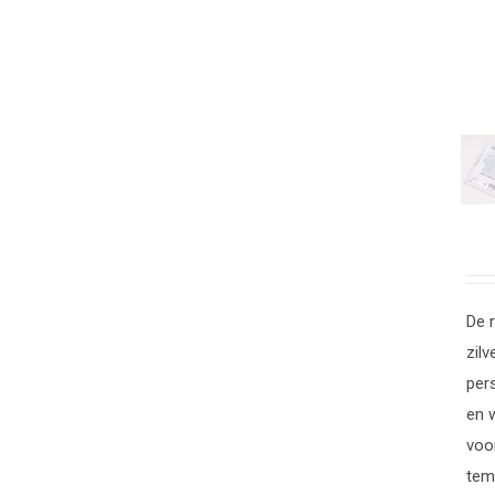
TO
A
WI
DE
De 
zil
per
en 
voo
tem