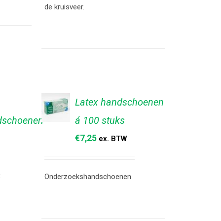
de kruisveer.
Latex handschoenen
dschoenen
á 100 stuks
TOEVOEGEN
AAN
€
7,25
ex. BTW
WINKELWAGEN
/
DETAILS
Onderzoekshandschoenen