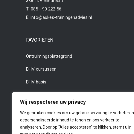
3364 DA Sliedrecht
T:
085 - 90 222 56
E:
info@aukes-trainingenadvies.nl
FAVORIETEN
Ontruimingsplattegrond
BHV cursussen
BHV basis
BHV herhaling
Wij respecteren uw privacy
BHV cursus Rotterdam
We gebruiken cookies om uw gebruikservaring te verbeteren
gepersonaliseerde inhoud te tonen en ons verkeer te
BHV cursus Dordrecht
analyseren. Door op "Alles accepteren" te klikken, stemt u in