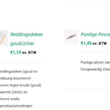
Reddingsdeken
Puntige Pince
goud/zilver
€
1,49
TOEVOEGEN
ex. BTW
EVOEGEN
AAN
AN
€
1,10
ex. BTW
WINKELWAGEN
NKELWAGEN
/
/
DETAILS
Puntige pincet va
TAILS
hoogwaardig st
reddingsdeken (goud en
verkleurig beschermt
sonen tegen koude (goud)
warmte (zilver) en
rkomt snelle
peratuurwisselingen.