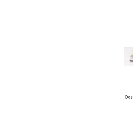
TO
A
WI
DE
Des