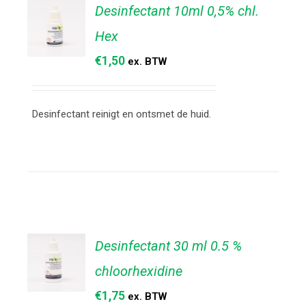
Desinfectant 10ml 0,5% chl.
Hex
€
1,50
ex. BTW
TOEVOEGEN
AAN
WINKELWAGEN
/
Desinfectant reinigt en ontsmet de huid.
DETAILS
Desinfectant 30 ml 0.5 %
chloorhexidine
€
1,75
ex. BTW
TOEVOEGEN