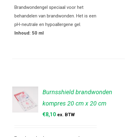
/
Brandwondengel speciaal voor het
DETAILS
behandelen van brandwonden. Het is een
pH-neutrale en hypoallergene gel.
Inhoud: 50 ml
Burnsshield brandwonden
kompres 20 cm x 20 cm
€
8,10
ex. BTW
TOEVOEGEN
AAN
WINKELWAGEN
/