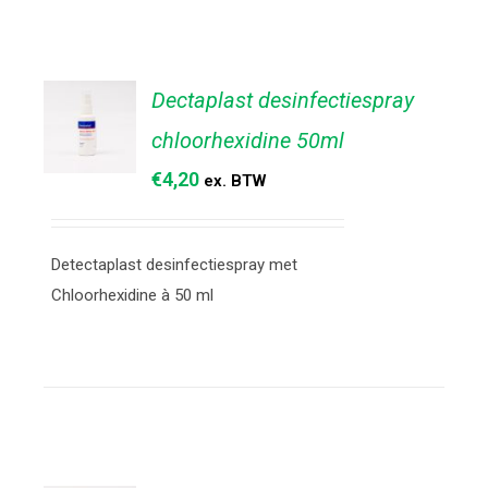
Dectaplast desinfectiespray
chloorhexidine 50ml
€
4,20
ex. BTW
TOEVOEGEN
AAN
WINKELWAGEN
/
Detectaplast desinfectiespray met
DETAILS
Chloorhexidine à 50 ml