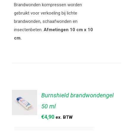
Brandwonden kompressen worden
DETAILS
gebruikt voor verkoeling bij lichte
brandwonden, schaafwonden en
insectenbeten.
Afmetingen 10 cm x 10
cm.
Burnshield brandwondengel
50 ml
€
4,90
ex. BTW
TOEVOEGEN
AAN
WINKELWAGEN