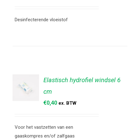
AAN
WINKELWAGEN
/
Desinfecterende vloeistof
DETAILS
Elastisch hydrofiel windsel 6
cm
€
0,40
ex. BTW
TOEVOEGEN
AAN
WINKELWAGEN
/
Voor het vastzetten van een
DETAILS
gaaskompres en/of zalfgaas