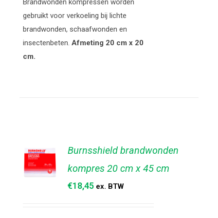
Brandwonden kompressen worden
DETAILS
gebruikt voor verkoeling bij lichte
brandwonden, schaafwonden en
insectenbeten.
Afmeting 20 cm x 20
cm.
Burnsshield brandwonden
kompres 20 cm x 45 cm
€
18,45
ex. BTW
TOEVOEGEN
AAN
WINKELWAGEN
/